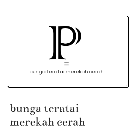
Skip
to
content
bunga teratai merekah cerah
bunga teratai
merekah cerah