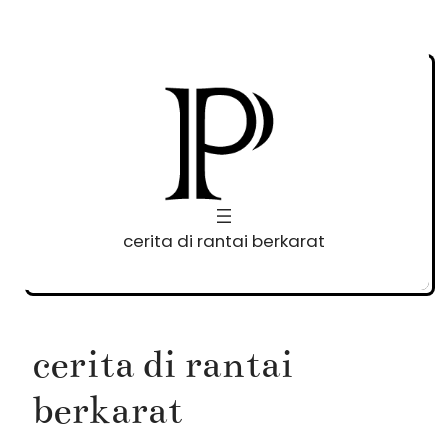
Skip
to
content
cerita di rantai berkarat
cerita di rantai
berkarat