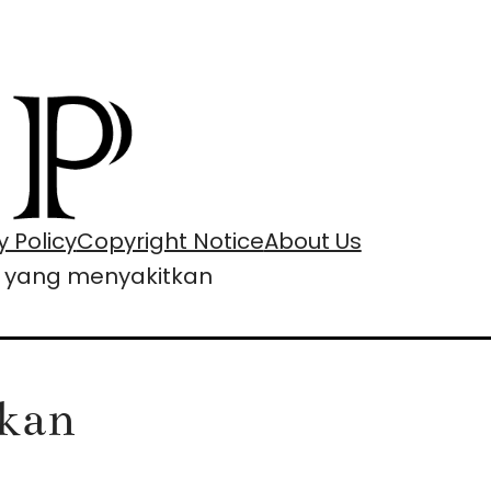
y Policy
Copyright Notice
About Us
a yang menyakitkan
tkan