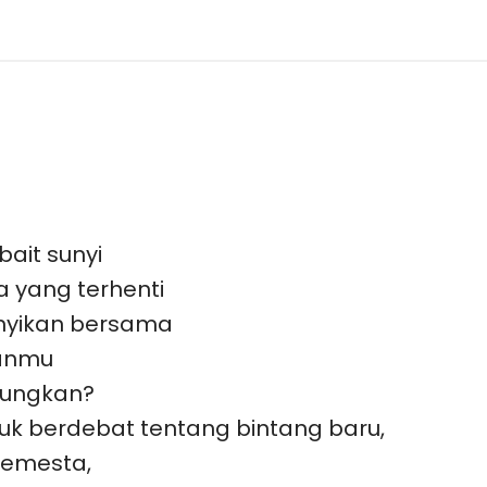
ait sunyi
 yang terhenti
nyikan bersama
kanmu
gungkan?
uk berdebat tentang bintang baru,
semesta,