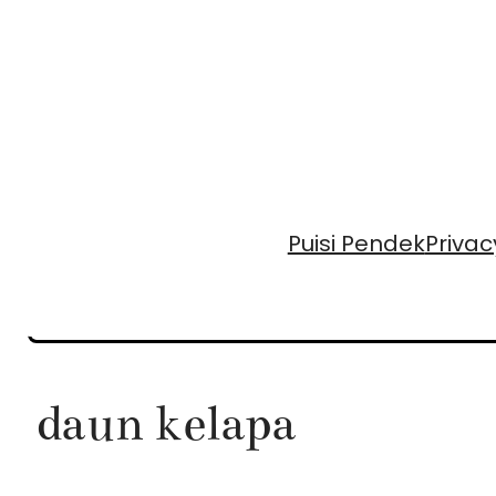
Skip
to
content
Puisi Pendek
Privac
daun kelapa