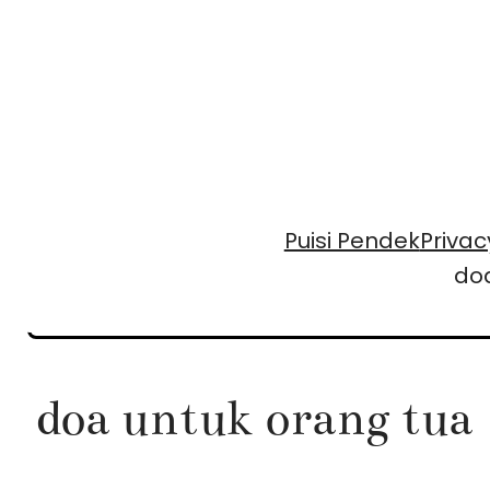
Skip
to
content
Puisi Pendek
Privac
doa
doa untuk orang tua