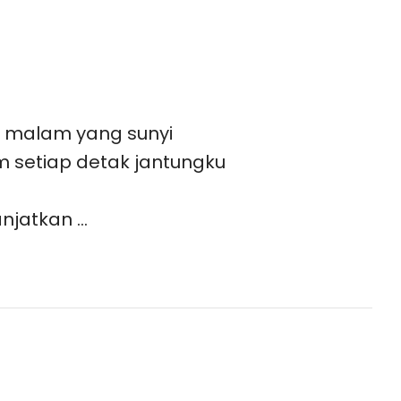
a malam yang sunyi
m setiap detak jantungku
njatkan …