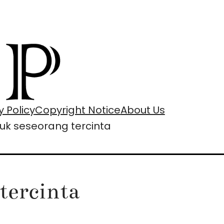
y Policy
Copyright Notice
About Us
uk seseorang tercinta
tercinta