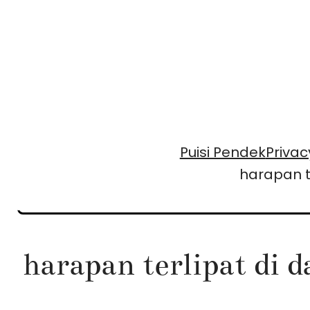
Skip
to
content
Puisi Pendek
Privac
harapan t
harapan terlipat di 