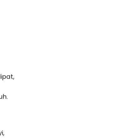
ipat,
uh.
i,