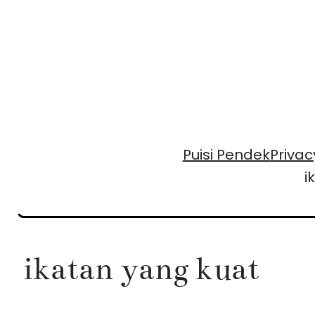
Skip
to
content
Puisi Pendek
Privac
i
ikatan yang kuat