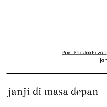
Skip
to
content
Puisi Pendek
Privac
ja
janji di masa depan