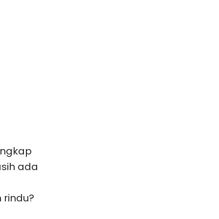
ungkap
sih ada
 rindu?