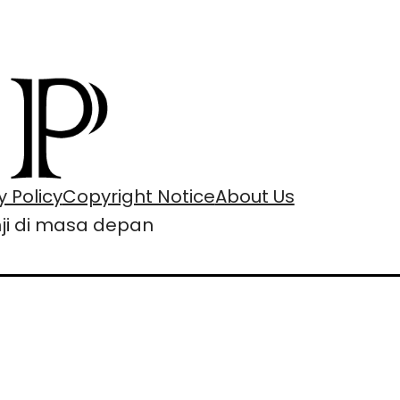
y Policy
Copyright Notice
About Us
nji di masa depan