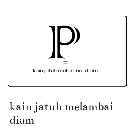
Skip
to
content
kain jatuh melambai diam
kain jatuh melambai
diam