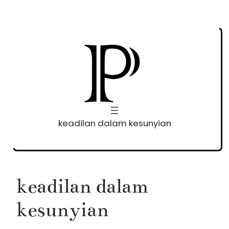
Skip
to
content
keadilan dalam kesunyian
keadilan dalam
kesunyian