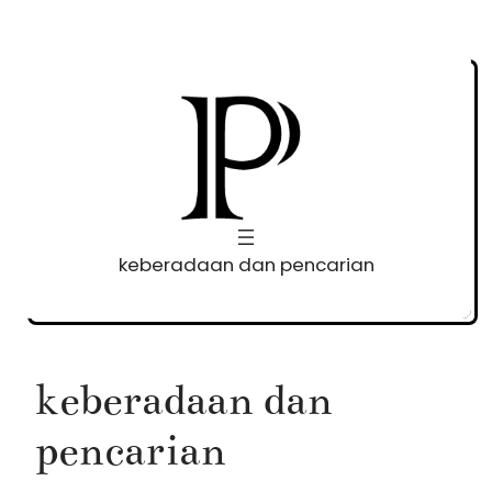
Skip
to
content
keberadaan dan pencarian
keberadaan dan
pencarian