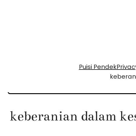
Skip
to
content
Puisi Pendek
Privac
keberan
keberanian dalam ke