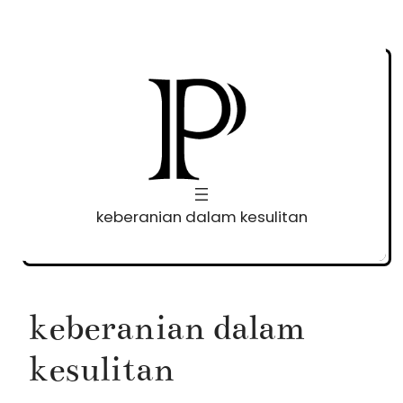
Skip
to
content
keberanian dalam kesulitan
keberanian dalam
kesulitan