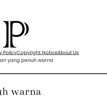
y Policy
Copyright Notice
About Us
pan yang penuh warna
uh warna