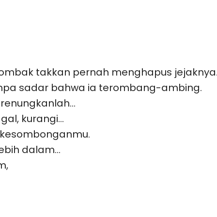
h ombak takkan pernah menghapus jejaknya
tanpa sadar bahwa ia terombang-ambing.
i, renungkanlah…
gal, kurangi…
uk kesombonganmu.
ebih dalam…
m,