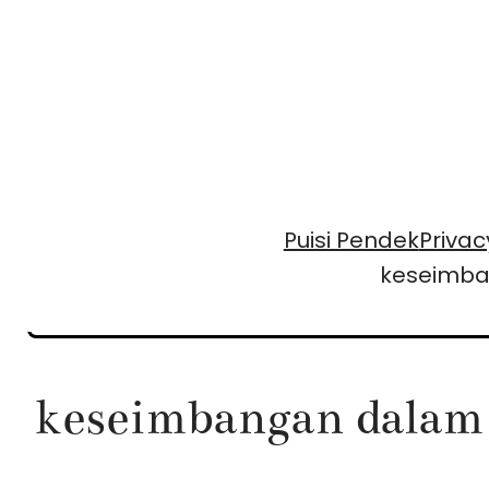
Skip
to
content
Puisi Pendek
Privac
keseimba
keseimbangan dalam