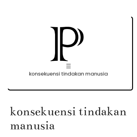
Skip
to
content
konsekuensi tindakan manusia
konsekuensi tindakan
manusia