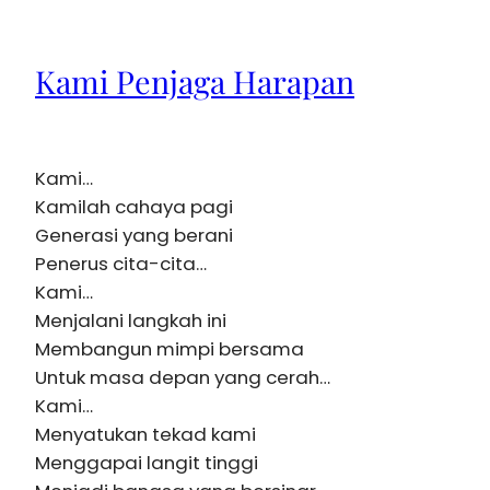
Kami Penjaga Harapan
Kami…
Kamilah cahaya pagi
Generasi yang berani
Penerus cita-cita…
Kami…
Menjalani langkah ini
Membangun mimpi bersama
Untuk masa depan yang cerah…
Kami…
Menyatukan tekad kami
Menggapai langit tinggi