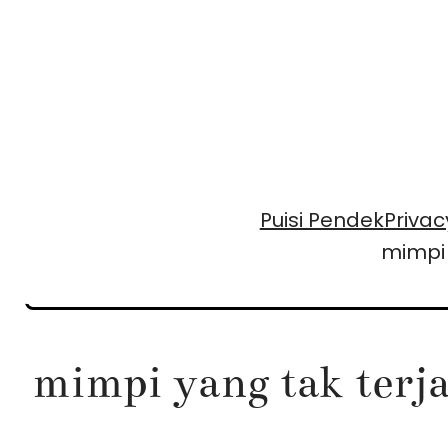
Skip
to
content
Puisi Pendek
Privac
mimpi 
mimpi yang tak terj