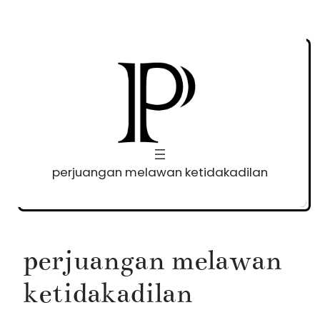
Skip
to
content
perjuangan melawan ketidakadilan
perjuangan melawan
ketidakadilan