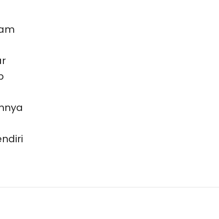
lam
ar
p
hnya
ndiri