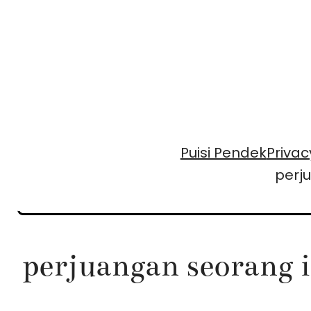
Skip
to
content
Puisi Pendek
Privac
perj
perjuangan seorang 