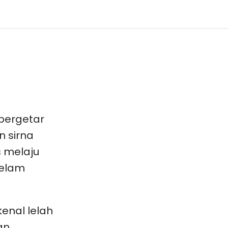
 bergetar
 sirna
s melaju
kelam
nal lelah
an