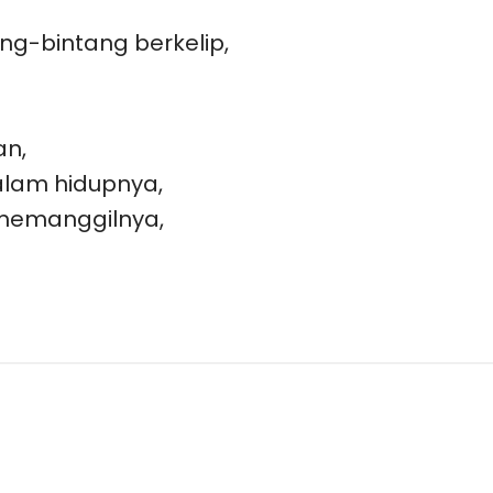
ng-bintang berkelip,
an,
alam hidupnya,
 memanggilnya,