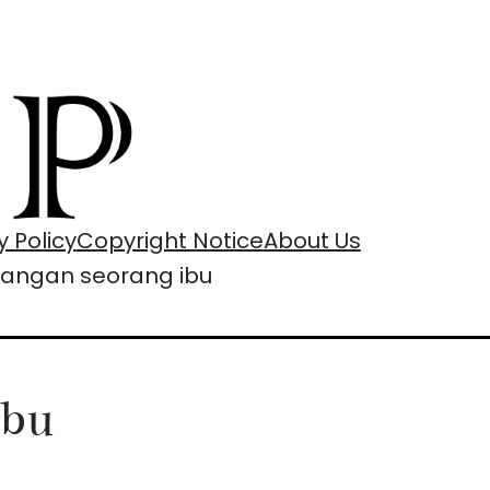
y Policy
Copyright Notice
About Us
uangan seorang ibu
ibu