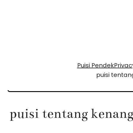
Skip
to
content
Puisi Pendek
Privac
puisi tent
puisi tentang kenan