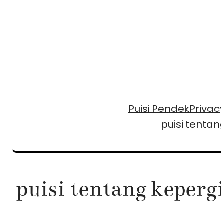
Skip
to
content
Puisi Pendek
Privac
puisi tenta
puisi tentang keperg