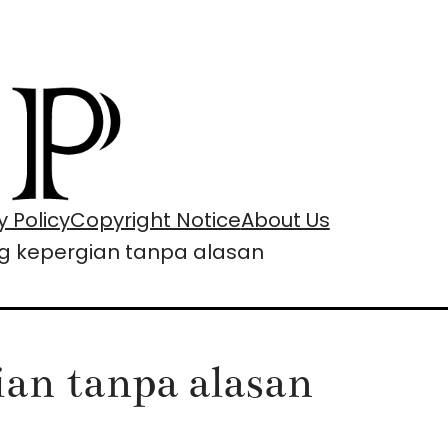
y Policy
Copyright Notice
About Us
ng kepergian tanpa alasan
ian tanpa alasan