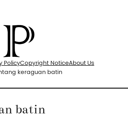
y Policy
Copyright Notice
About Us
entang keraguan batin
an batin