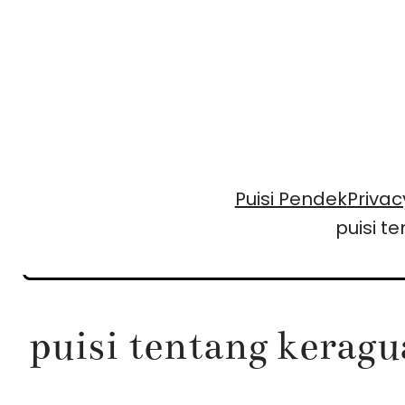
Skip
to
content
Puisi Pendek
Privac
puisi t
puisi tentang keragu