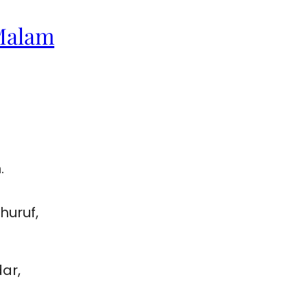
Malam
.
huruf,
ar,