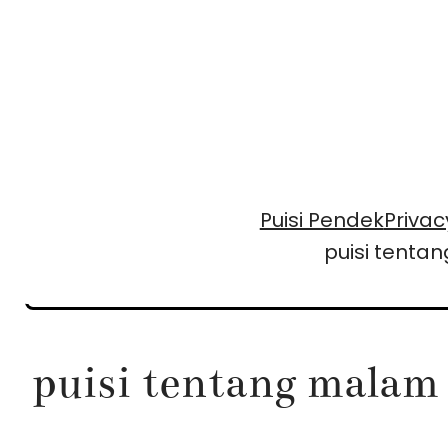
Skip
to
content
Puisi Pendek
Privac
puisi tent
puisi tentang malam