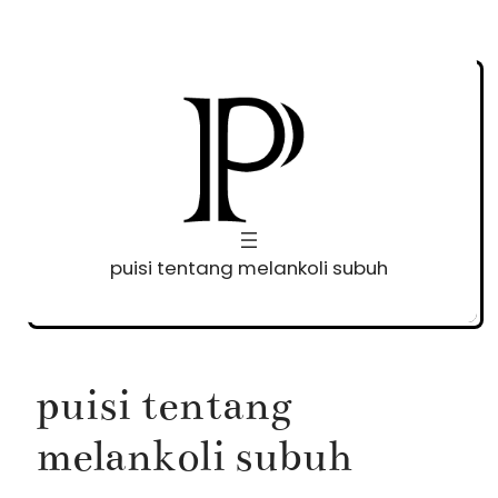
Skip
to
content
puisi tentang melankoli subuh
puisi tentang
melankoli subuh