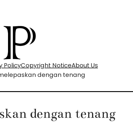
y Policy
Copyright Notice
About Us
g melepaskan dengan tenang
askan dengan tenang