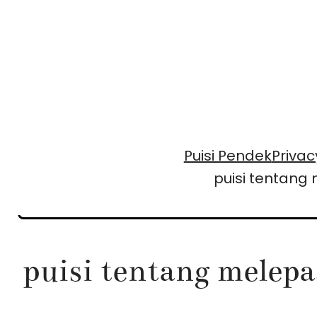
Skip
to
content
Puisi Pendek
Privac
puisi tentan
puisi tentang melep