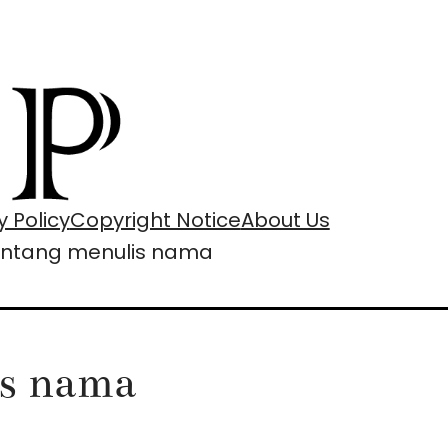
y Policy
Copyright Notice
About Us
tentang menulis nama
is nama