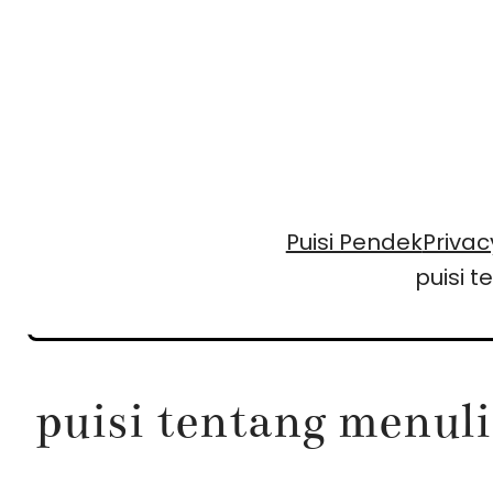
Skip
to
content
Puisi Pendek
Privac
puisi 
puisi tentang menul