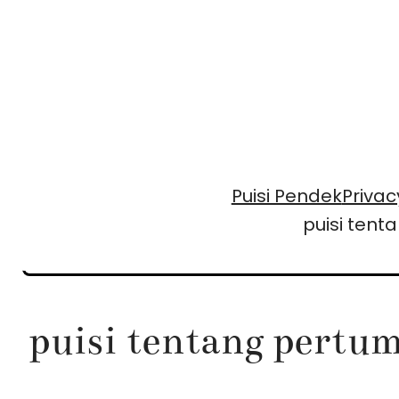
Skip
to
content
Puisi Pendek
Privac
puisi ten
puisi tentang pertu