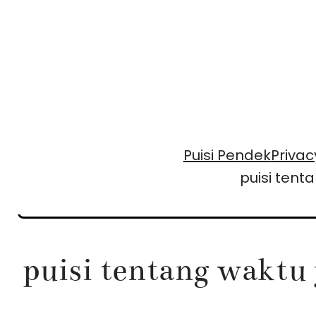
Skip
to
content
Puisi Pendek
Privac
puisi ten
puisi tentang waktu