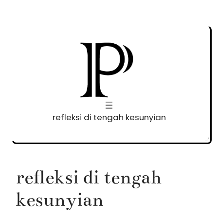
Skip
to
content
refleksi di tengah kesunyian
refleksi di tengah
kesunyian