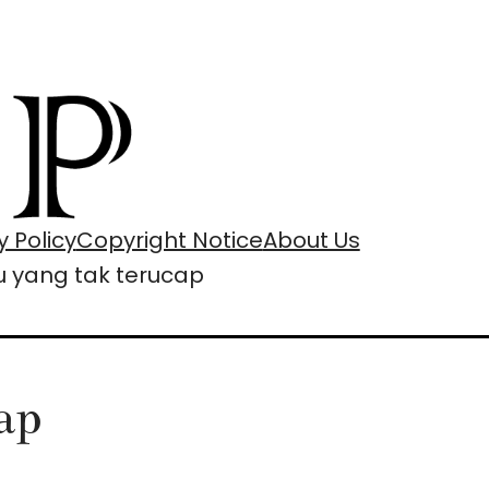
y Policy
Copyright Notice
About Us
u yang tak terucap
ap