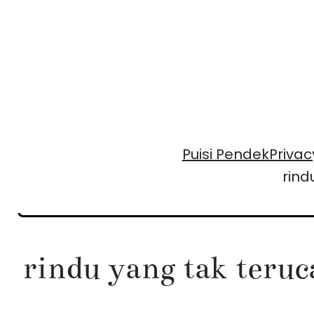
Skip
to
content
Puisi Pendek
Privac
rind
rindu yang tak teruc