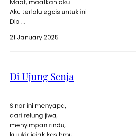
Maaf, maafkan aku
Aku terlalu egois untuk ini
Dia …
21 January 2025
Di Ujung Senja
Sinar ini menyapa,
dari relung jiwa,
menyimpan rindu,
ku ukir jejak kasihmu,