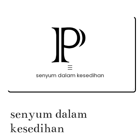
Skip
to
content
senyum dalam kesedihan
senyum dalam
kesedihan