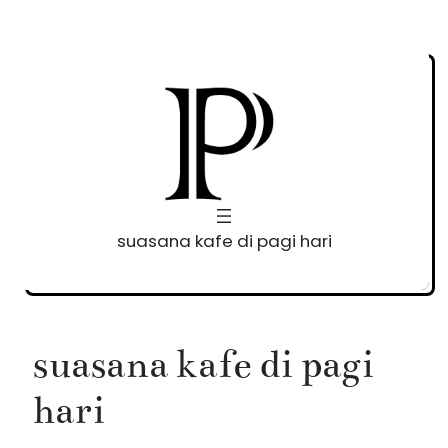
Skip
to
content
suasana kafe di pagi hari
suasana kafe di pagi
hari