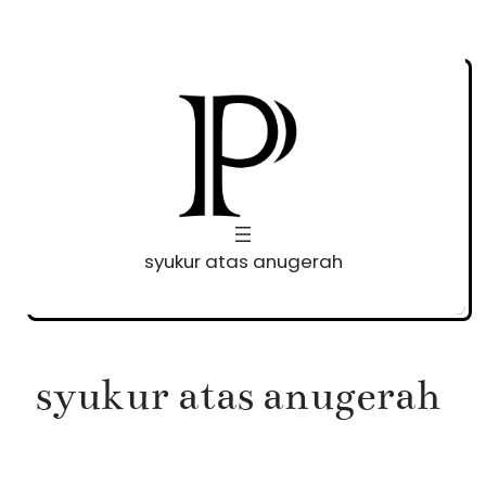
Skip
to
content
syukur atas anugerah
syukur atas anugerah