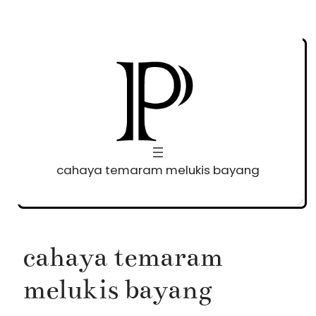
Skip
to
content
cahaya temaram melukis bayang
cahaya temaram
melukis bayang