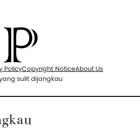
y Policy
Copyright Notice
About Us
 yang sulit dijangkau
angkau