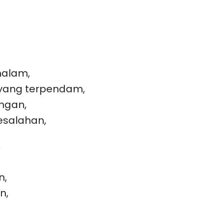
malam,
yang terpendam,
ngan,
salahan,
,
n,
n,