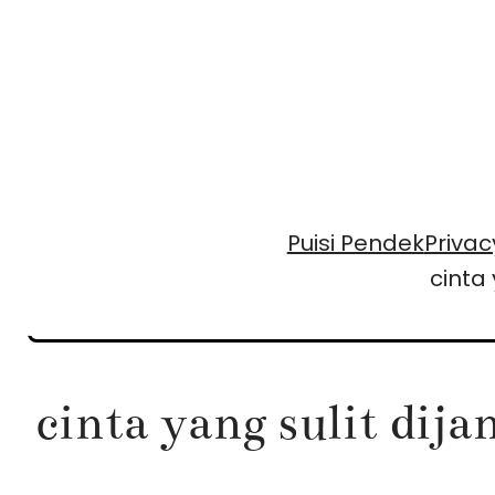
Skip
to
content
Puisi Pendek
Privac
cinta
cinta yang sulit dij