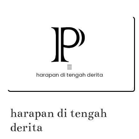
Skip
to
content
harapan di tengah derita
harapan di tengah
derita