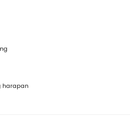
ing
g harapan