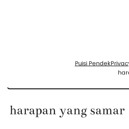
Skip
to
content
Puisi Pendek
Privac
har
harapan yang samar