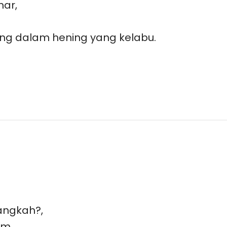
nar,
ing dalam hening yang kelabu.
angkah?,
am,