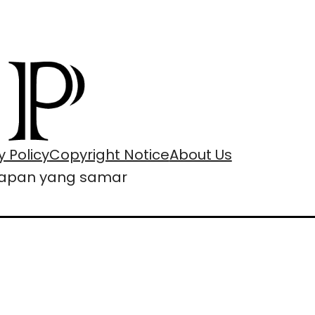
y Policy
Copyright Notice
About Us
apan yang samar