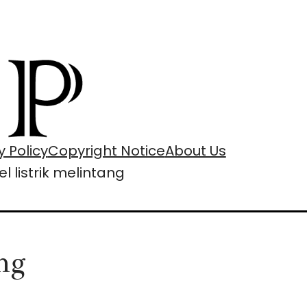
y Policy
Copyright Notice
About Us
l listrik melintang
ng