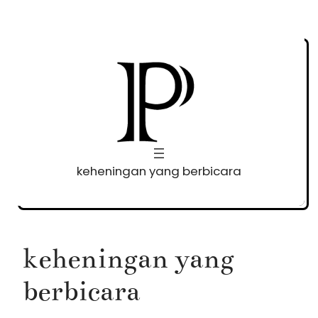
Skip
to
content
keheningan yang berbicara
keheningan yang
berbicara