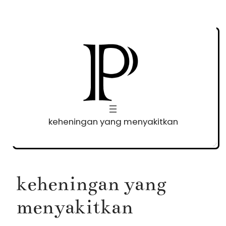
Skip
to
content
keheningan yang menyakitkan
keheningan yang
menyakitkan