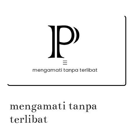
Skip
to
content
mengamati tanpa terlibat
mengamati tanpa
terlibat