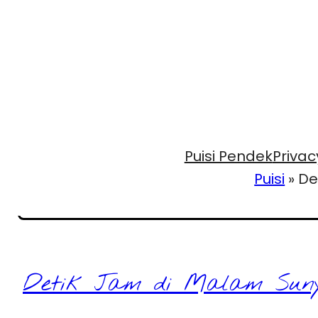
Puisi Pendek
Privac
Puisi
»
De
Detik Jam di Malam Suny