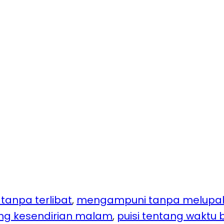
anpa terlibat
, 
mengampuni tanpa melupa
ng kesendirian malam
, 
puisi tentang waktu b