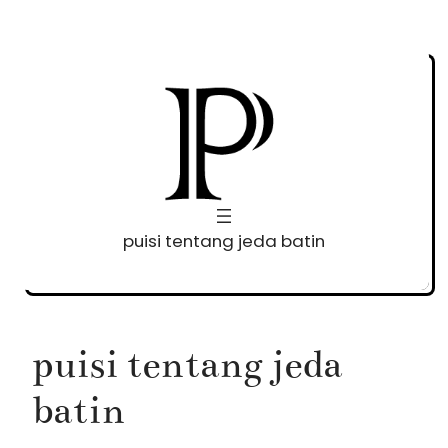
Skip
to
content
puisi tentang jeda batin
puisi tentang jeda
batin