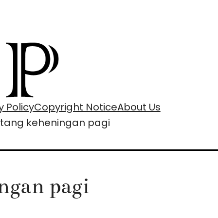
y Policy
Copyright Notice
About Us
entang keheningan pagi
ngan pagi