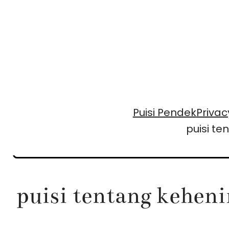
Skip
to
content
Puisi Pendek
Privac
puisi t
puisi tentang keheni