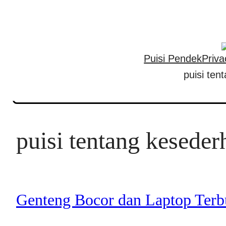
Skip
to
content
Puisi Pendek
Priva
puisi te
puisi tentang kesede
Genteng Bocor dan Laptop Terb