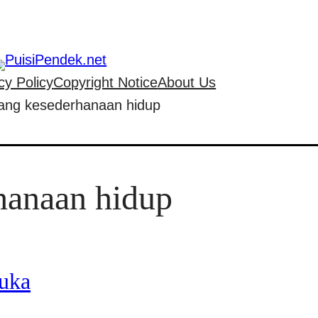
cy Policy
Copyright Notice
About Us
ntang kesederhanaan hidup
rhanaan hidup
uka