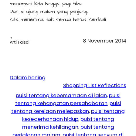
menemani kita hingga pagi tiba.
Dan di ujung malam yang panjang,
kita menerima, tak semua harus kembali.
by
8 November 2014
Arti Faisal
Dalam hening
Shopping List Reflections
puisi tentang kebersamaan di jalan
, 
puisi
tentang kehangatan persahabatan
, 
puisi
tentang kerelaan melepaskan
, 
puisi tentang
kesederhanaan hidup
, 
puisi tentang
menerima kehilangan
, 
puisi tentang
perjalanan malam
, 
puisi tentang senyum di