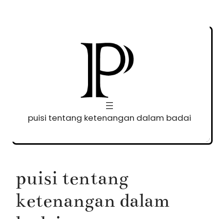
Skip
to
content
puisi tentang ketenangan dalam badai
puisi tentang
ketenangan dalam