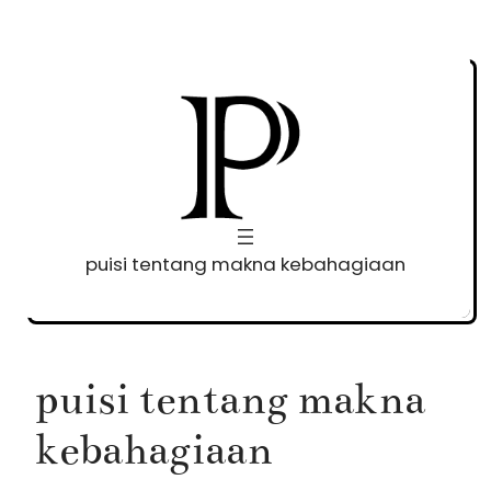
Skip
to
content
puisi tentang makna kebahagiaan
puisi tentang makna
kebahagiaan